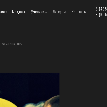
8 (49
лата
Медиа
Ученики
Лагерь
Контакты
8 (905
О
make_film_015