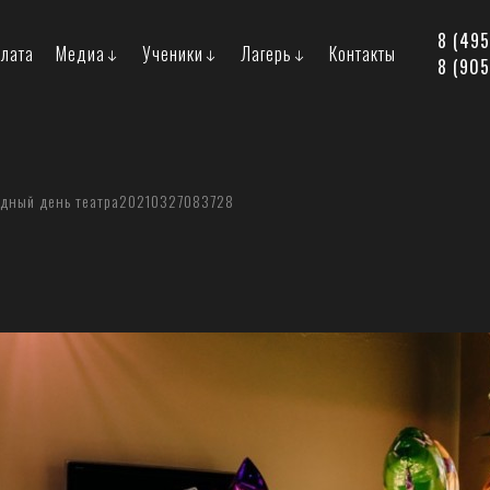
8 (49
лата
Медиа
Ученики
Лагерь
Контакты
8 (905
дный день театра
20210327083728